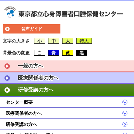
音声ガイド
文字の大きさ
小
中
大
特大
背景色の変更
白
青
黄
黒
一般の方へ
医療関係者の方へ
研修受講の方へ
センター概要
医療関係者の方へ
研修受講の方へ