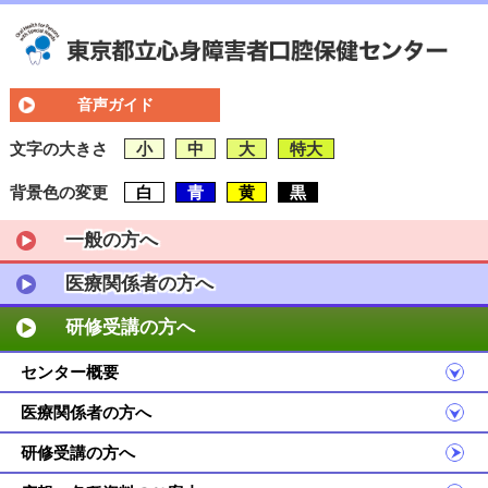
音声ガイド
文字の大きさ
小
中
大
特大
背景色の変更
白
青
黄
黒
一般の方へ
医療関係者の方へ
研修受講の方へ
センター概要
医療関係者の方へ
研修受講の方へ