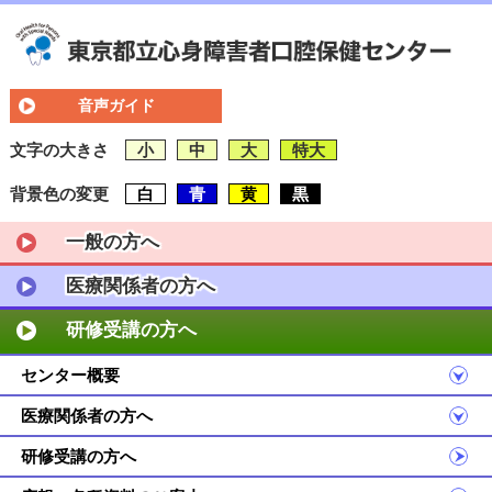
音声ガイド
文字の大きさ
小
中
大
特大
背景色の変更
白
青
黄
黒
一般の方へ
医療関係者の方へ
研修受講の方へ
センター概要
医療関係者の方へ
研修受講の方へ