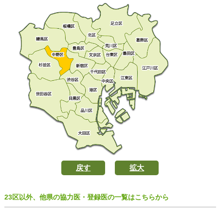
戻す
拡大
戻す
戻す
拡大
拡大
23区以外、他県の協力医・登録医の一覧はこちらから