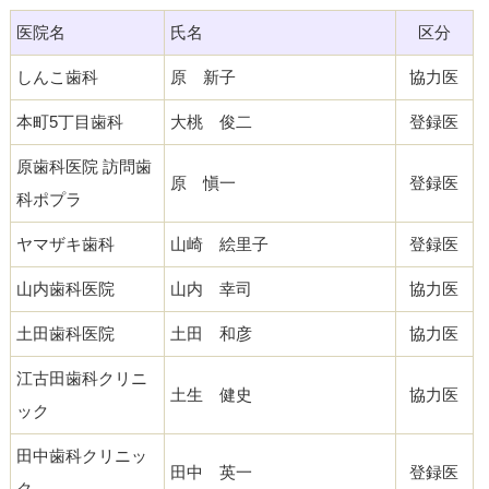
医院名
氏名
区分
しんこ歯科
原 新子
協力医
本町5丁目歯科
大桃 俊二
登録医
原歯科医院 訪問歯
原 愼一
登録医
科ポプラ
ヤマザキ歯科
山崎 絵里子
登録医
山内歯科医院
山内 幸司
協力医
土田歯科医院
土田 和彦
協力医
江古田歯科クリニ
土生 健史
協力医
ック
田中歯科クリニッ
田中 英一
登録医
ク