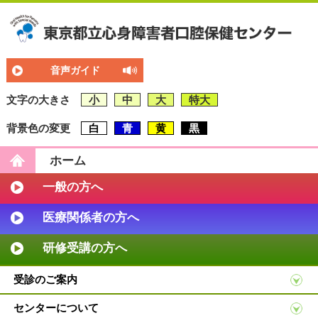
音声ガイド
文字の大きさ
小
中
大
特大
背景色の変更
白
青
黄
黒
ホーム
一般の方へ
医療関係者の方へ
研修受講の方へ
受診のご案内
センターについて